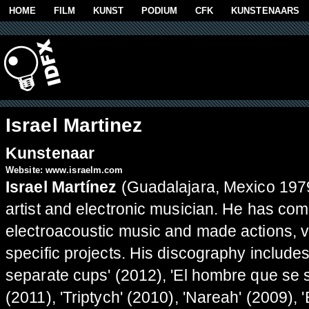
Overslaan en naar de algemene inhoud gaan
HOME
FILM
KUNST
PODIUM
CFK
KUNSTENAARS
Israel Martinez
Kunstenaar
Website:
www.israelm.com
Israel Martínez
(Guadalajara, Mexico 1979)
artist and electronic musician. He has c
electroacoustic music and made actions, vid
specific projects. His discography include
separate cups' (2012), 'El hombre que se so
(2011), 'Triptych' (2010), 'Nareah' (2009), 