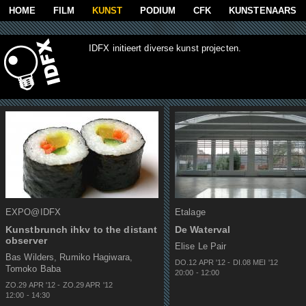
Overslaan en naar de algemene inhoud gaan
HOME
FILM
KUNST
PODIUM
CFK
KUNSTENAARS
IDFX initieert diverse kunst projecten.
Pagina's
EXPO@IDFX
Etalage
Kunstbrunch ihkv to the distant
De Waterval
observer
Elise Le Pair
Bas Wilders
,
Rumiko Hagiwara
,
DO.12 APR
'
12
-
DI.08 MEI
'
12
Tomoko Baba
20:00
-
12:00
ZO.29 APR
'
12
-
ZO.29 APR
'
12
12:00
-
14:30