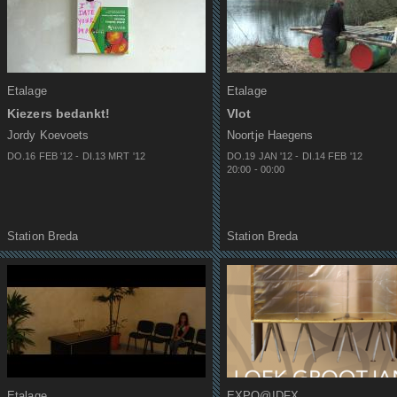
Etalage
Etalage
Kiezers bedankt!
Vlot
Jordy Koevoets
Noortje Haegens
DO.16 FEB
'
12
-
DI.13 MRT
'
12
DO.19 JAN
'
12
-
DI.14 FEB
'
12
20:00
-
00:00
Station Breda
Station Breda
Etalage
EXPO@IDFX