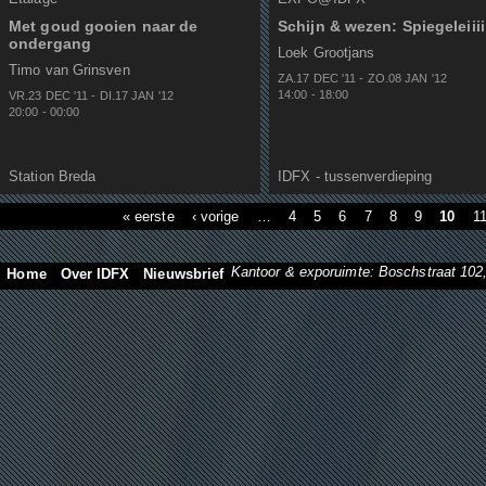
Met goud gooien naar de
Schijn & wezen: Spiegeleiiii
ondergang
Loek Grootjans
Timo van Grinsven
ZA.17 DEC
'
11
-
ZO.08 JAN
'
12
14:00
-
18:00
VR.23 DEC
'
11
-
DI.17 JAN
'
12
20:00
-
00:00
Station Breda
IDFX - tussenverdieping
« eerste
‹ vorige
…
4
5
6
7
8
9
10
1
Kantoor & exporuimte: Boschstraat 10
Home
Over IDFX
Nieuwsbrief