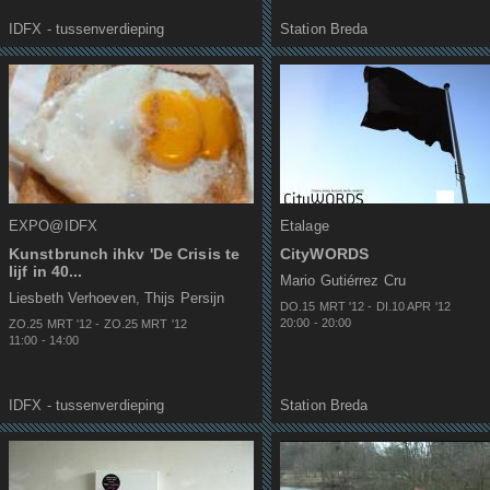
IDFX - tussenverdieping
Station Breda
EXPO@IDFX
Etalage
Kunstbrunch ihkv 'De Crisis te
CityWORDS
lijf in 40...
Mario Gutiérrez Cru
Liesbeth Verhoeven
,
Thijs Persijn
DO.15 MRT
'
12
-
DI.10 APR
'
12
20:00
-
20:00
ZO.25 MRT
'
12
-
ZO.25 MRT
'
12
11:00
-
14:00
IDFX - tussenverdieping
Station Breda