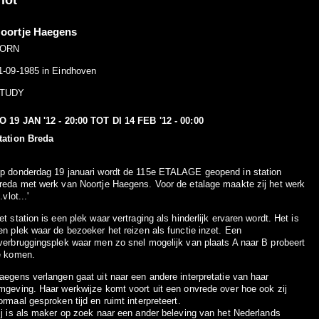
lot
oortje Haegens
ORN
1-09-1985 in Eindhoven
TUDY
O 19 JAN '12 - 20:00
TOT
DI 14 FEB '12 - 00:00
tation Breda
p donderdag 19 januari wordt de 115e ETALAGE geopend in station
reda met werk van Noortje Haegens. Voor de etalage maakte zij het werk
..vlot...'
et station is een plek waar vertraging als hinderlijk ervaren wordt. Het is
en plek waar de bezoeker het reizen als functie inzet. Een
verbruggingsplek waar men zo snel mogelijk van plaats A naar B probeert
e komen.
aegens verlangen gaat uit naar een andere interpretatie van haar
mgeving. Haar werkwijze komt voort uit een onvrede over hoe ook zij
ormaal gesproken tijd en ruimt interpreteert.
ij is als maker op zoek naar een ander beleving van het Nederlands