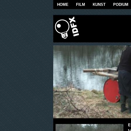
Overslaan en naar de algemene inhoud g
HOME
FILM
KUNST
PODIUM
E