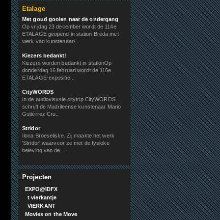
Etalage
Met goud gooien naar de ondergang
Op vrijdag 23 december wordt de 114e
ETALAGE geopend in station Breda met
werk van kunstenaar/...
Kiezers bedankt!
Kiezers worden bedankt in stationOp
donderdag 16 februari wordt de 116e
ETALAGE-expositie...
CityWORDS
In de audiovisuele citytrip CityWORDS
schrijft de Madrileense kunstenaar Mario
Gutiérrez Cru...
Stridor
Ilona Broeseliske. Zij maakte het werk
'Stridor' waarvoor ze met de fysieke
beleving van de...
Projecten
EXPO@IDFX
t vierkantje
VIERKANT
Movies on the Move