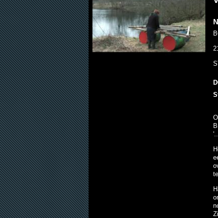
V
N
B
2
S
D
S
O
B
'.
H
e
o
t
H
o
n
Z