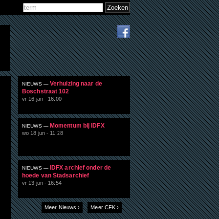
Zoeken
Zoekveld
Verhuizing naar de
NIEUWS —
Boschstraat 102
vr 16 jan - 16:00
Momentum bij IDFX
NIEUWS —
wo 18 jun - 11:28
IDFX archief onder de
NIEUWS —
hoede van Stadsarchief
vr 13 jun - 16:54
Meer Nieuws ›
Meer CFK ›