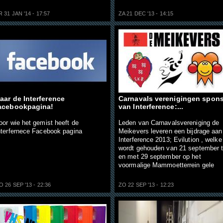
R 31 JAN '14 - 17:57
ZA 21 DEC '13 - 14:15
aar de Interference
Carnavals verenigingen spon
acebookpagina!
van Interference:...
oor wie het gemist heeft de
Leden van Carnavalsvereniging de
nterfernece Facebook pagina
Meikevers leveren een bijdrage aan
Interference 2013; Evilution , welke
wordt gehouden van 21 september t
en met 29 september op het
voormalige Mammoetterrein gele
O 26 SEP '13 - 22:36
ZO 22 SEP '13 - 12:23