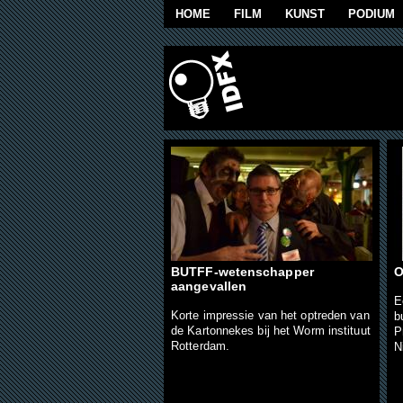
Overslaan en naar de algemene inhoud g
HOME
FILM
KUNST
PODIUM
Pagina's
BUTFF-wetenschapper
O
aangevallen
E
Korte impressie van het optreden van
b
de Kartonnekes bij het Worm instituut
P
Rotterdam.
N