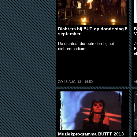
Dichters bij BUT op donderdag 5
B
september
V
De dichters die optreden bij het
Z
dichterspodium:
B
n
ZO 18 AUG '13 - 16:50
V
Muziekprogramma BUTFF 2013
P