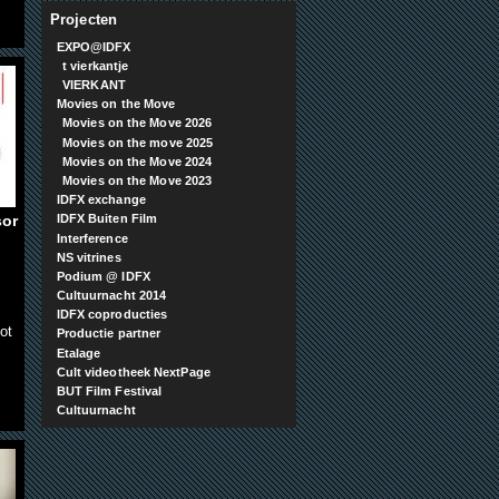
Projecten
EXPO@IDFX
t vierkantje
VIERKANT
Movies on the Move
Movies on the Move 2026
Movies on the move 2025
Movies on the Move 2024
Movies on the Move 2023
IDFX exchange
sor
IDFX Buiten Film
Interference
NS vitrines
Podium @ IDFX
Cultuurnacht 2014
IDFX coproducties
ot
Productie partner
Etalage
Cult videotheek NextPage
BUT Film Festival
Cultuurnacht