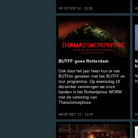
VR 28 FEB '14 - 15:28
V
BUTFF goes Rotterdam
N
f
Ook door het jaar heen kun je van
V
BUTfilm genieten met het BUTFF on
I
tour programma. Op woensdag 18
december verstevigen we onze
banden in het Rotterdamse WORM
met de vertoning van
Thanatomorphose.
MA 09 DEC '13 - 12:04
D