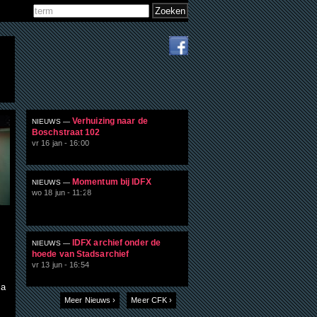
Zoeken
Zoekveld
Verhuizing naar de
NIEUWS —
Boschstraat 102
vr 16 jan - 16:00
Momentum bij IDFX
NIEUWS —
wo 18 jun - 11:28
IDFX archief onder de
NIEUWS —
hoede van Stadsarchief
vr 13 jun - 16:54
ia
Meer Nieuws ›
Meer CFK ›