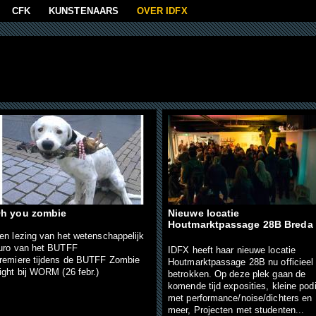
aan
CFK
KUNSTENAARS
OVER IDFX
h you zombie
Nieuwe locatie
Houtmarktpassage 28B Breda
een...
en lezing van het wetenschappelijk
uro van het BUTFF
IDFX heeft haar nieuwe locatie
remiere tijdens de BUTFF Zombie
Houtmarktpassage 28B nu officieel
ight bij WORM (26 febr.)
betrokken. Op deze plek gaan de
komende tijd exposities, kleine pod
met performance/noise/dichters en
meer, Projecten met studenten...