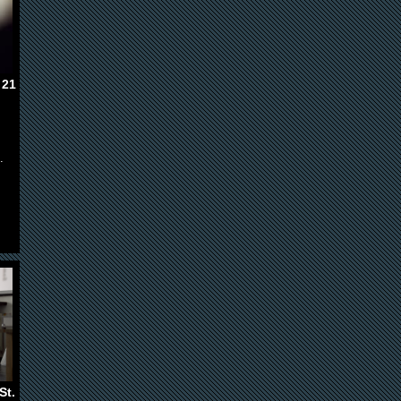
 21
.
St.