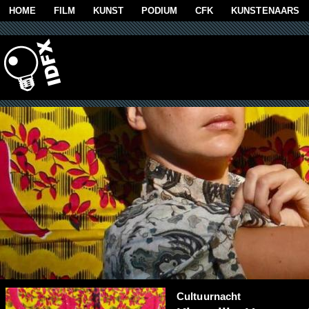
Overslaan en naar de algemene inhoud gaan
HOME
FILM
KUNST
PODIUM
CFK
KUNSTENAARS
Cultuurnacht