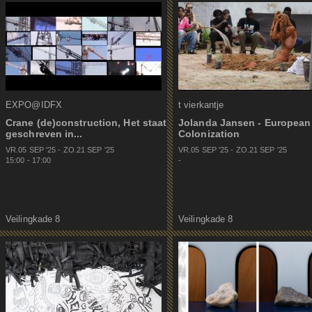
EXPO@IDFX
t vierkantje
Crane (de)construction, Het staat
Jolanda Jansen - European
geschreven in...
Colonization
VR.05 SEP
'
25
-
ZO.21 SEP
'
25
VR.05 SEP
'
25
-
ZO.21 SEP
'
25
15:00
-
17:00
-
Veilingkade 8
Veilingkade 8