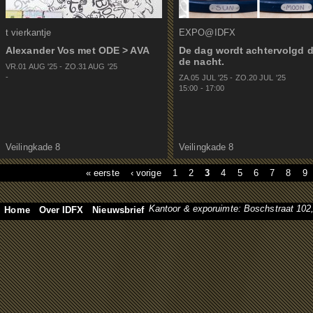
t vierkantje
EXPO@IDFX
Alexander Vos met ODE > AVA
De dag wordt achtervolgd 
de nacht.
VR.01 AUG
'
25
-
ZO.31 AUG
'
25
-
ZA.05 JUL
'
25
-
ZO.20 JUL
'
25
15:00
-
17:00
Veilingkade 8
Veilingkade 8
« eerste
‹ vorige
1
2
3
4
5
6
7
8
9
Kantoor & exporuimte: Boschstraat 10
Home
Over IDFX
Nieuwsbrief