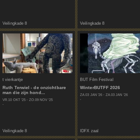
Veilingkade 8
Veilingkade 8
t vierkantje
BUT Film Festival
Ruth Terwiel - de onzichtbare
WinterBUTFF 2026
man die zijn hond...
ZA.03 JAN
'
26
-
ZA.03 JAN
'
26
-
VR.10 OKT
'
25
-
ZO.09 NOV
'
25
-
Veilingkade 8
IDFX zaal