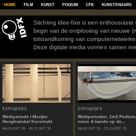
Overslaan en naar de algemene inhoud gaan
HOME
FILM
KUNST
PODIUM
CFK
KUNSTENAARS
Stichting Idee-fixe is een enthousiaste 
begin van de ontplooiing van nieuwe (m
totstandkoming van computernetwerken 
Deze digitale media vormen samen met f
Pagina's
EXPO@IDFX
EXPO@IDFX
Werkperiode I Marijke
Werkperioden, 1m2 Podium
Hooghwinkel Konstrukt
noise & bands op de...
MA.20 OKT
'
25
-
VR.31 OKT
'
25
MA.20 OKT
'
25
-
ZO.21 DEC
'
25
-
-