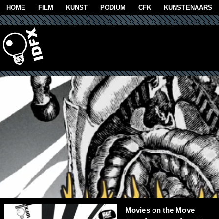
Overslaan en naar de algemene inhoud gaan
HOME
FILM
KUNST
PODIUM
CFK
KUNSTENAARS
Movies on the Move