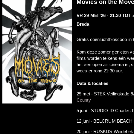
Movies on the Mov
VR 29 MEI '26 - 21:30
TOT
Breda
Gratis openluchtbioscoop in
Kom deze zomer genieten van
films worden telkens één w
het een open air cinema is, 
wees er rond 21:30 uur.
Data & locaties
29 mei - STEK Veilingkade 9
County
5 juni - STUDIO ID Charles P
12 juni - BELCRUM BEACH Ve
20 juni - RUSKUS Weidehek 