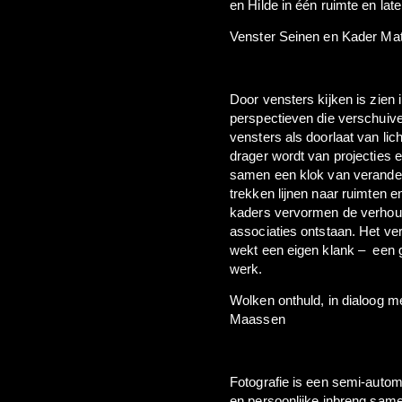
en Hilde in één ruimte en late
Venster Seinen en Kader Mat
Door vensters kijken is zien
perspectieven die verschui
vensters als doorlaat van li
drager wordt van projecties
samen een klok van verande
trekken lijnen naar ruimten 
kaders vervormen de verhou
associaties ontstaan.
Het ve
wekt een eigen klank –
een 
werk.
Wolken onthuld, in dialoog m
Maassen
Fotografie is een semi-autom
en persoonlijke inbreng s