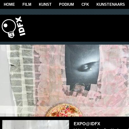
Overslaan en naar de algemene inhoud gaan
HOME
FILM
KUNST
PODIUM
CFK
KUNSTENAARS
EXPO@IDFX