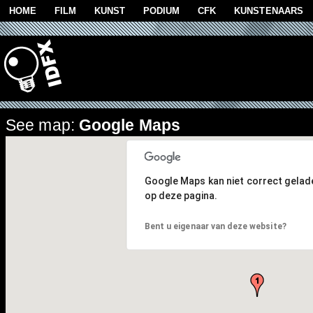
Overslaan en naar de algemene inhoud gaan
HOME
FILM
KUNST
PODIUM
CFK
KUNSTENAARS
See map:
Google Maps
Google Maps kan niet correct gela
op deze pagina.
Bent u eigenaar van deze website?