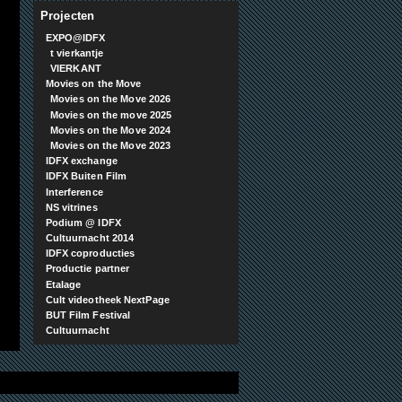
Projecten
EXPO@IDFX
t vierkantje
VIERKANT
Movies on the Move
Movies on the Move 2026
Movies on the move 2025
Movies on the Move 2024
Movies on the Move 2023
IDFX exchange
IDFX Buiten Film
Interference
NS vitrines
Podium @ IDFX
Cultuurnacht 2014
IDFX coproducties
Productie partner
Etalage
Cult videotheek NextPage
BUT Film Festival
Cultuurnacht