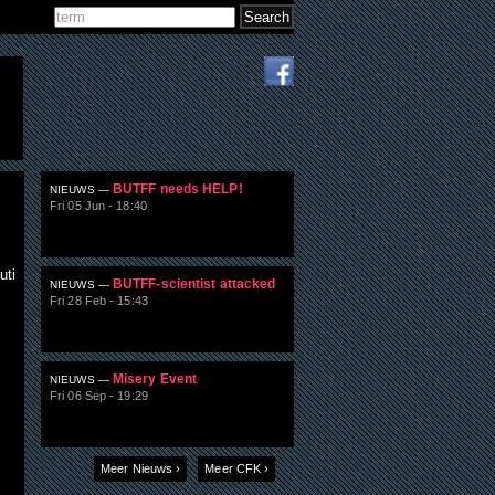
Search
Search form
BUTFF needs HELP!
NIEUWS —
Fri 05 Jun - 18:40
uti
BUTFF-scientist attacked
NIEUWS —
Fri 28 Feb - 15:43
Misery Event
NIEUWS —
Fri 06 Sep - 19:29
Meer Nieuws ›
Meer CFK ›