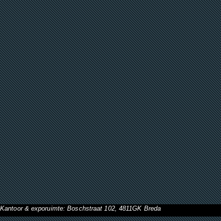
Kantoor & exporuimte: Boschstraat 102, 4811GK Breda