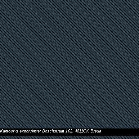
Kantoor & exporuimte: Boschstraat 102, 4811GK Breda