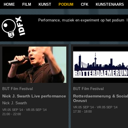
Overslaan en naar de algemene inhoud gaan
HOME
FILM
KUNST
PODIUM
CFK
KUNSTENAARS
Performance, muziek en experiment op het podium IDF
Pagina's
BUT Film Festival
BUT Film Festival
Nick J. Swarth Live performance
Rotterdaemmerung & Socia
Onrust
Nick J. Swarth
VR.05 SEP
'
14
-
VR.05 SEP
'
14
VR.05 SEP
'
14
-
VR.05 SEP
'
14
17:30
-
18:00
21:00
-
22:00