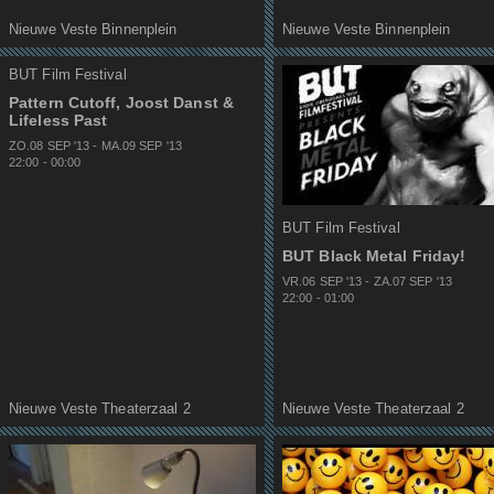
Nieuwe Veste Binnenplein
Nieuwe Veste Binnenplein
BUT Film Festival
Pattern Cutoff, Joost Danst &
Lifeless Past
ZO.08 SEP
'
13
-
MA.09 SEP
'
13
22:00
-
00:00
BUT Film Festival
BUT Black Metal Friday!
VR.06 SEP
'
13
-
ZA.07 SEP
'
13
22:00
-
01:00
Nieuwe Veste Theaterzaal 2
Nieuwe Veste Theaterzaal 2