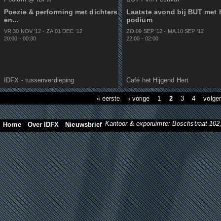
Poezie & performing met dichters
Laatste avond bij BUT met 
en...
podium
VR.30 NOV
'
12
-
ZA.01 DEC
'
12
ZO.09 SEP
'
12
-
MA.10 SEP
'
12
20:00
-
00:30
22:00
-
02:00
IDFX - tussenverdieping
Café het Hijgend Hert
« eerste
‹ vorige
1
2
3
4
volge
Kantoor & exporuimte: Boschstraat 10
Home
Over IDFX
Nieuwsbrief