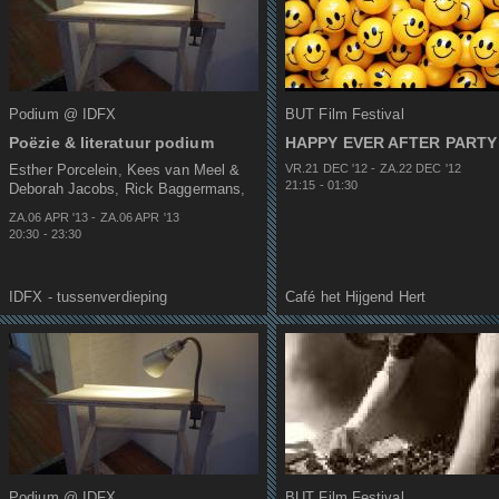
Podium @ IDFX
BUT Film Festival
Poëzie & literatuur podium
HAPPY EVER AFTER PARTY
Esther Porcelein
,
Kees van Meel &
VR.21 DEC
'
12
-
ZA.22 DEC
'
12
21:15
-
01:30
Deborah Jacobs
,
Rick Baggermans
,
Gérard Lannoye
,
Pieter Vastbinder
,
ZA.06 APR
'
13
-
ZA.06 APR
'
13
Deborah Jacobs
,
Kees van Meel
,
Rob
20:30
-
23:30
van Uden
IDFX - tussenverdieping
Café het Hijgend Hert
Podium @ IDFX
BUT Film Festival