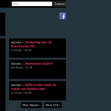
Zoeken
Zoekveld
Verhuizing naar de
NIEUWS —
Boschstraat 102
vr 16 jan - 16:00
Momentum bij IDFX
NIEUWS —
wo 18 jun - 11:28
IDFX archief onder de
NIEUWS —
hoede van Stadsarchief
vr 13 jun - 16:54
Meer Nieuws ›
Meer CFK ›