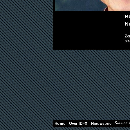
Be
Ni
Zo
ni
Kantoor 
Home
Over IDFX
Nieuwsbrief