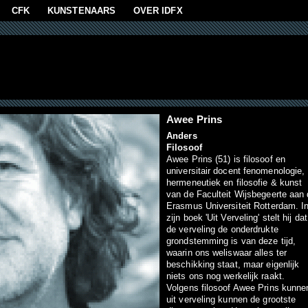
aan
CFK
KUNSTENAARS
OVER IDFX
Awee Prins
Anders
Filosoof
Awee Prins (51) is filosoof en
universitair docent fenomenologie,
hermeneutiek en filosofie & kunst
van de Faculteit Wijsbegeerte aan
Erasmus Universiteit Rotterdam. I
zijn boek 'Uit Verveling' stelt hij dat
de verveling de onderdrukte
grondstemming is van deze tijd,
waarin ons weliswaar alles ter
beschikking staat, maar eigenlijk
niets ons nog werkelijk raakt.
Volgens filosoof Awee Prins kunne
uit verveling kunnen de grootste