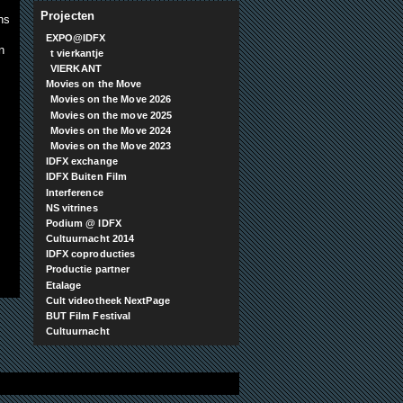
Projecten
ns
EXPO@IDFX
n
t vierkantje
VIERKANT
Movies on the Move
Movies on the Move 2026
Movies on the move 2025
Movies on the Move 2024
Movies on the Move 2023
IDFX exchange
IDFX Buiten Film
Interference
NS vitrines
Podium @ IDFX
Cultuurnacht 2014
IDFX coproducties
Productie partner
Etalage
Cult videotheek NextPage
BUT Film Festival
Cultuurnacht