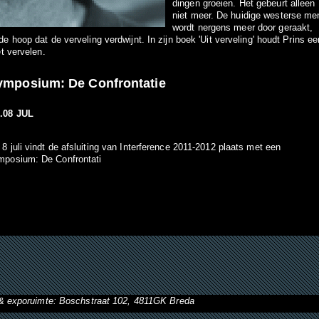
dingen groeien. Het gebeurt alleen
niet meer. De huidige westerse me
wordt nergens meer door geraakt,
e hoop dat de verveling verdwijnt. In zijn boek 'Uit verveling' houdt Prins ee
et vervelen.
ymposium: De Confrontatie
.08 JUL
8 juli vindt de afsluiting van Interference 2011-2012 plaats met een
mposium: De Confrontati
& exporuimte: Boschstraat 102, 4811GK Breda