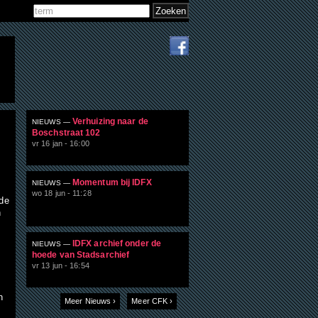
Zoeken
Zoekveld
Verhuizing naar de
NIEUWS —
Boschstraat 102
vr 16 jan - 16:00
Momentum bij IDFX
NIEUWS —
wo 18 jun - 11:28
 de
n
IDFX archief onder de
NIEUWS —
hoede van Stadsarchief
vr 13 jun - 16:54
n
Meer Nieuws ›
Meer CFK ›