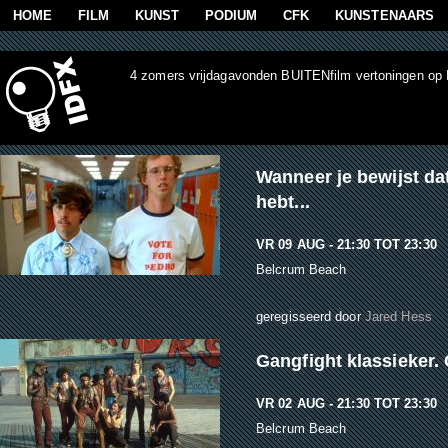
Overslaan en naar de algemene inhoud gaan
HOME
FILM
KUNST
PODIUM
CFK
KUNSTENAARS
4 zomers vrijdagavonden BUITENfilm vertoningen op
Wanneer je bewijst dat
hebt...
VR 09 AUG -
21:30
TOT
23:30
Belcrum Beach
geregisseerd door
Jared Hess
Gangfight klassieker. 
VR 02 AUG -
21:30
TOT
23:30
Belcrum Beach