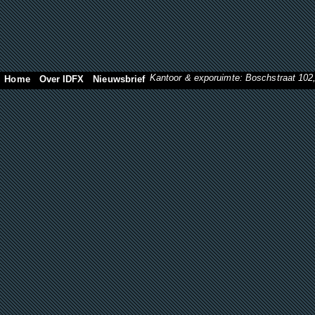
Kantoor & exporuimte: Boschstraat 10
Home
Over IDFX
Nieuwsbrief