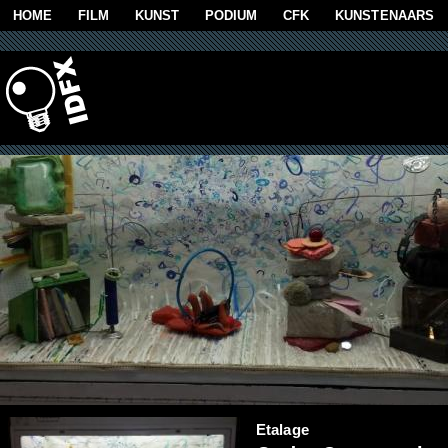
Overslaan en naar de algemene inhoud gaan
HOME
FILM
KUNST
PODIUM
CFK
KUNSTENAARS
Etalage