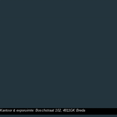
Kantoor & exporuimte: Boschstraat 102, 4811GK Breda