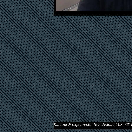
Kantoor & exporuimte: Boschstraat 102, 48