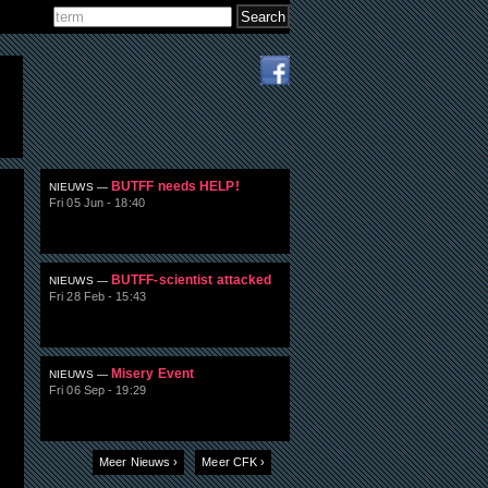
Search
Search form
BUTFF needs HELP!
NIEUWS —
Fri 05 Jun - 18:40
BUTFF-scientist attacked
NIEUWS —
Fri 28 Feb - 15:43
Misery Event
NIEUWS —
Fri 06 Sep - 19:29
Meer Nieuws ›
Meer CFK ›