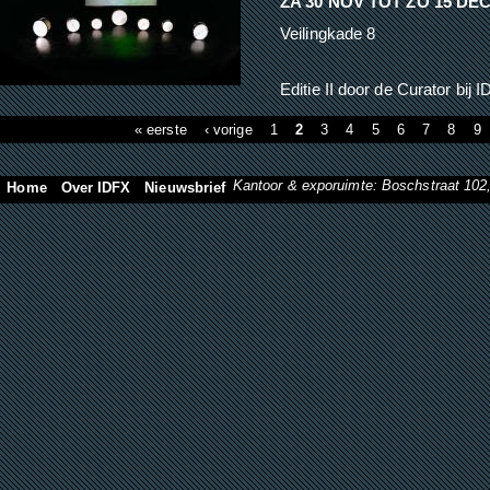
ZA 30 NOV
TOT
ZO 15 DE
Veilingkade 8
Editie II door de Curator bij 
Pagina's
« eerste
‹ vorige
1
2
3
4
5
6
7
8
9
Kantoor & exporuimte: Boschstraat 10
Home
Over IDFX
Nieuwsbrief