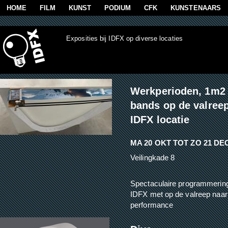
Overslaan en naar de algemene inhoud gaan
HOME
FILM
KUNST
PODIUM
CFK
KUNSTENAARS
Exposities bij IDFX op diverse locaties
Werkperioden, 1m2 
bands op de valreep
IDFX locatie
MA 20 OKT
TOT
ZO 21 DE
Veilingkade 8
Spectaculaire programmering 
IDFX met op de valreep naar
performance