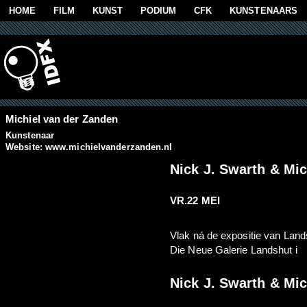
Overslaan en naar de algemene inhoud gaan
HOME
FILM
KUNST
PODIUM
CFK
KUNSTENAARS
Michiel van der Zanden
Kunstenaar
Website:
www.michielvanderzanden.nl
Nick J. Swarth & Mic
VR.22 MEI
Vlak ná de expositie van Lands
Die Neue Galerie Landshut i
Nick J. Swarth & Mic