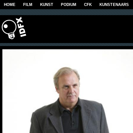
Overslaan en naar de algemene inhoud gaan
HOME
FILM
KUNST
PODIUM
CFK
KUNSTENAARS