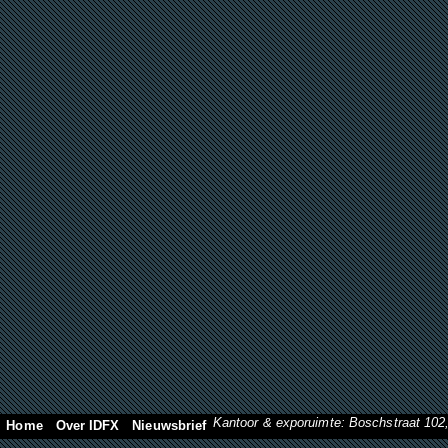
Kantoor & exporuimte: Boschstraat 10
Home
Over IDFX
Nieuwsbrief