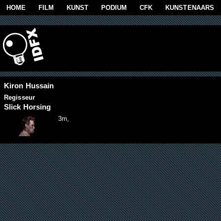
Overslaan en naar de algemene inhoud gaan
HOME
FILM
KUNST
PODIUM
CFK
KUNSTENAARS
Kiron Hussain
Regisseur
Slick Horsing
3m,