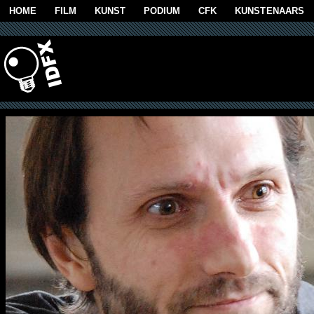
Overslaan en naar de algemene inhoud gaan
HOME
FILM
KUNST
PODIUM
CFK
KUNSTENAARS