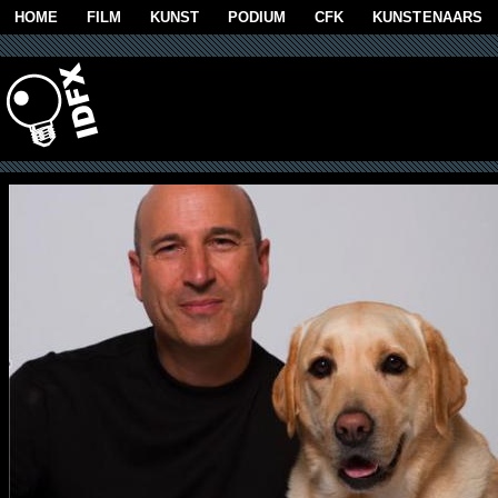
Overslaan en naar de algemene inhoud gaan
HOME
FILM
KUNST
PODIUM
CFK
KUNSTENAARS