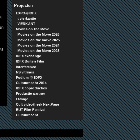
Projecten
EXPO@IDFX
ij
t vierkantje
VIERKANT
en
Movies on the Move
j
Movies on the Move 2026
Movies on the move 2025
Movies on the Move 2024
eg
Movies on the Move 2023
IDFX exchange
IDFX Buiten Film
Interference
NS vitrines
Podium @ IDFX
Cultuurnacht 2014
IDFX coproducties
Productie partner
Etalage
Cult videotheek NextPage
BUT Film Festival
Cultuurnacht