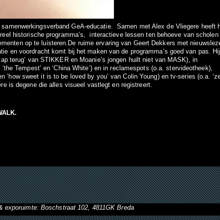
t samenwerkingsverband GeA-educatie. Samen met Alex de Vliegere heeft h
ureel historische programma’s, interactieve lessen ten behoeve van scholen
menten op te luisteren.De ruime ervaring van Geert Dekkers met nieuwslez
atie en voordracht komt bij het maken van de programma’s goed van pas. Hi
stap terug’ van STIKKER en Moanie’s jongen huilt niet van MASK), in
n ‘the Tempest’ en ‘China White’) en in reclamespots (o.a. stervideotheek),
‘how sweet it is to be loved by you’ van Colin Young) en tv-series (o.a. ‘z
re is degene die alles visueel vastlegt en registreert.
WALK.
& exporuimte: Boschstraat 102, 4811GK Breda