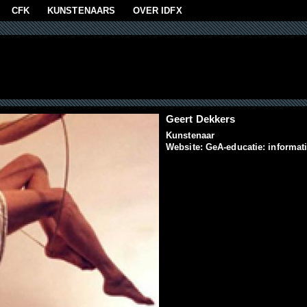
aan
CFK
KUNSTENAARS
OVER IDFX
Geert Dekkers
Kunstenaar
Website:
GeA-educatie: informat