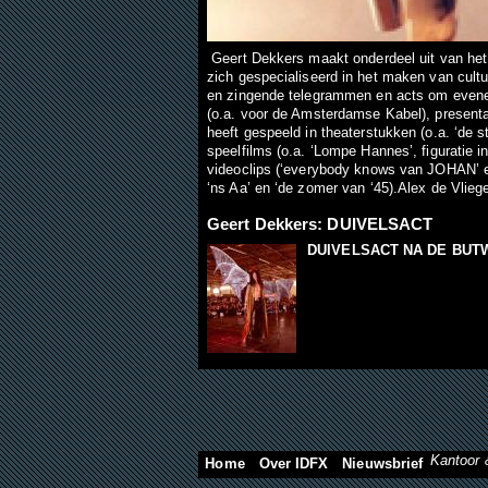
Geert Dekkers maakt onderdeel uit van he
zich gespecialiseerd in het maken van cult
en zingende telegrammen en acts om evene
(o.a. voor de Amsterdamse Kabel), present
heeft gespeeld in theaterstukken (o.a. ‘de 
speelfilms (o.a. ‘Lompe Hannes’, figuratie i
videoclips (‘everybody knows van JOHAN’ en 
‘ns Aa’ en ‘de zomer van ‘45).Alex de Vliege
Geert Dekkers: DUIVELSACT
DUIVELSACT NA DE BUT
Kantoor 
Home
Over IDFX
Nieuwsbrief