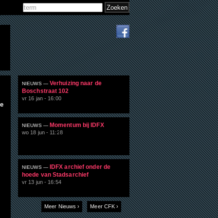
Zoeken
Zoekveld
Verhuizing naar de
NIEUWS —
Boschstraat 102
vr 16 jan - 16:00
ie
Momentum bij IDFX
NIEUWS —
wo 18 jun - 11:28
IDFX archief onder de
NIEUWS —
hoede van Stadsarchief
vr 13 jun - 16:54
Meer Nieuws ›
Meer CFK ›