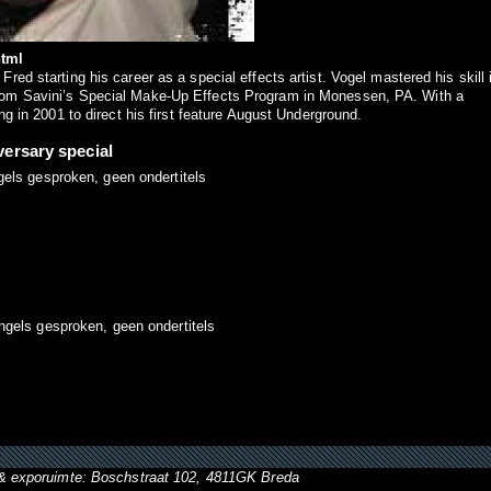
html
red starting his career as a special effects artist. Vogel mastered his skill 
 Tom Savini’s Special Make-Up Effects Program in Monessen, PA. With a
ing in 2001 to direct his first feature August Underground.
ersary special
els gesproken, geen ondertitels
ngels gesproken, geen ondertitels
& exporuimte: Boschstraat 102, 4811GK Breda