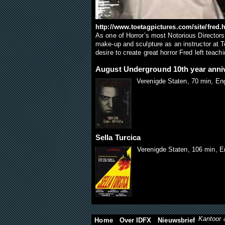
http://www.toetagpictures.com/site/fred.
As one of Horror’s most Notorious Directors F
make-up and sculpture as an instructor at
desire to create great horror Fred left teach
August Underground 10th year anniv
Verenigde Staten, 70 min, Eng
Sella Turcica
Verenigde Staten, 106 min, E
Kantoor 
Home
Over IDFX
Nieuwsbrief