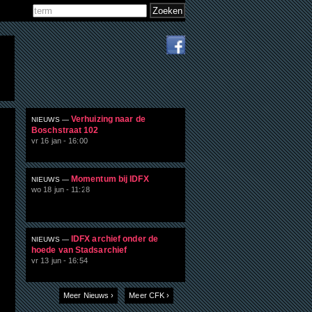
Zoeken
Zoekveld
Verhuizing naar de
NIEUWS —
Boschstraat 102
vr 16 jan - 16:00
Momentum bij IDFX
NIEUWS —
wo 18 jun - 11:28
IDFX archief onder de
NIEUWS —
hoede van Stadsarchief
vr 13 jun - 16:54
Meer Nieuws ›
Meer CFK ›