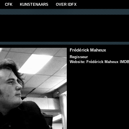
aan
CFK
KUNSTENAARS
OVER IDFX
Frédérick Maheux
Regisseur
Website:
Frédérick Maheux IMD