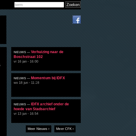
Zoeken
Zoekveld
Verhuizing naar de
NIEUWS —
Boschstraat 102
vr 16 jan - 16:00
B
Momentum bij IDFX
NIEUWS —
wo 18 jun - 11:28
IDFX archief onder de
NIEUWS —
hoede van Stadsarchief
vr 13 jun - 16:54
Meer Nieuws ›
Meer CFK ›