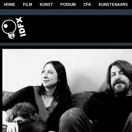
Overslaan en naar de algemene inhoud gaan
HOME
FILM
KUNST
PODIUM
CFK
KUNSTENAARS