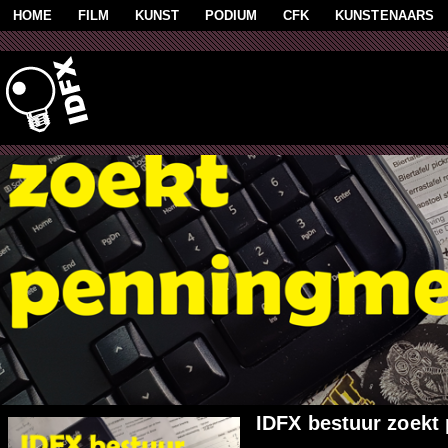
Overslaan en naar de algemene inhoud gaan
HOME
FILM
KUNST
PODIUM
CFK
KUNSTENAARS
IDFX bestuur zoekt