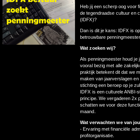
Heb jij een scherp oog voor 
de tegendraadse cultuur en cre
(IDFX)?
Dan is dit je kans: IDFX is 
betrouwbare penningmeester
Wat zoeken wij?
Als penningmeester houd je j
vooral bezig met alle zakelij
praktijk betekent dit dat we 
maken van jaarverslagen en 
stichting een beroep op je zu
IDFX is een culturele ANBI-s
principe. We vergaderen 2x p
schatten we voor deze functie
maand.
Wat verwachten we van jo
- Ervaring met financiële admi
profitorganisatie.