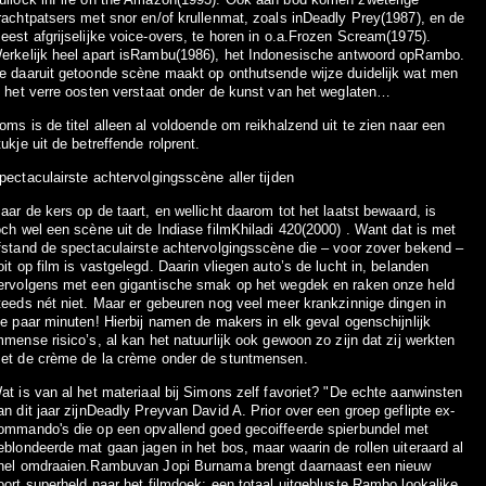
rachtpatsers met snor en/of krullenmat, zoals inDeadly Prey(1987), en de
eest afgrijselijke voice-overs, te horen in o.a.Frozen Scream(1975).
erkelijk heel apart isRambu(1986), het Indonesische antwoord opRambo.
e daaruit getoonde scène maakt op onthutsende wijze duidelijk wat men
n het verre oosten verstaat onder de kunst van het weglaten…
oms is de titel alleen al voldoende om reikhalzend uit te zien naar een
tukje uit de betreffende rolprent.
pectaculairste achtervolgingsscène aller tijden
aar de kers op de taart, en wellicht daarom tot het laatst bewaard, is
och wel een scène uit de Indiase filmKhiladi 420(2000) . Want dat is met
fstand de spectaculairste achtervolgingsscène die – voor zover bekend –
oit op film is vastgelegd. Daarin vliegen auto’s de lucht in, belanden
ervolgens met een gigantische smak op het wegdek en raken onze held
teeds nét niet. Maar er gebeuren nog veel meer krankzinnige dingen in
ie paar minuten! Hierbij namen de makers in elk geval ogenschijnlijk
mmense risico’s, al kan het natuurlijk ook gewoon zo zijn dat zij werkten
et de crème de la crème onder de stuntmensen.
at is van al het materiaal bij Simons zelf favoriet? "De echte aanwinsten
an dit jaar zijnDeadly Preyvan David A. Prior over een groep geflipte ex-
ommando's die op een opvallend goed gecoiffeerde spierbundel met
eblondeerde mat gaan jagen in het bos, maar waarin de rollen uiteraard al
nel omdraaien.Rambuvan Jopi Burnama brengt daarnaast een nieuw
oort superheld naar het filmdoek: een totaal uitgebluste Rambo lookalike