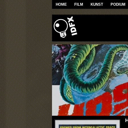
Overslaan en naar de algemene inhoud g
HOME
FILM
KUNST
PODIUM
H