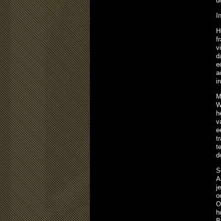
d
I
H
f
v
d
e
a
i
M
W
h
v
e
t
t
d
S
A
j
o
O
h
B