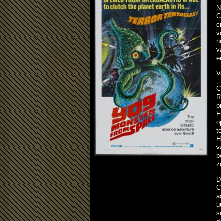
N
C
c
v
n
v
e
V
C
R
p
F
o
t
H
v
b
z
D
C
a
u
s