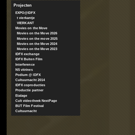
Projecten
EXPO@IDFX
t vierkantje
VIERKANT
Movies on the Move
Movies on the Move 2026
Movies on the move 2025
Movies on the Move 2024
Movies on the Move 2023
IDFX exchange
IDFX Buiten Film
Interference
NS vitrines
Podium @ IDFX
Cultuurnacht 2014
IDFX coproducties
Productie partner
Etalage
Cult videotheek NextPage
BUT Film Festival
Cultuurnacht