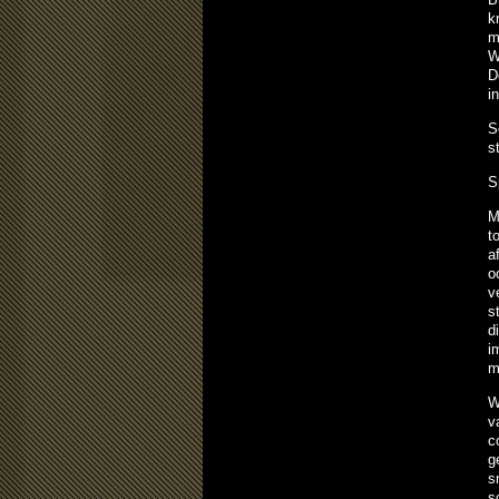
k
m
W
D
i
S
s
S
M
t
a
o
v
s
d
i
m
W
v
c
g
s
s