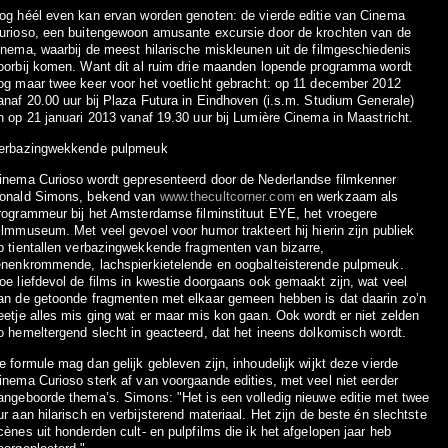
og héél even kan ervan worden genoten: de vierde editie van Cinema
urioso, een buitengewoon amusante excursie door de krochten van de
inema, waarbij de meest hilarische miskleunen uit de filmgeschiedenis
oorbij komen. Want dit al ruim drie maanden lopende programma wordt
og maar twee keer voor het voetlicht gebracht: op 11 december 2012
anaf 20.00 uur bij Plaza Futura in Eindhoven (i.s.m. Studium Generale)
n op 21 januari 2013 vanaf 19.30 uur bij Lumière Cinema in Maastricht.
erbazingwekkende pulpmeuk
inema Curioso wordt gepresenteerd door de Nederlandse filmkenner
onald Simons, bekend van
www.thecultcorner.com
en werkzaam als
rogrammeur bij het Amsterdamse filminstituut EYE, het vroegere
ilmmuseum. Met veel gevoel voor humor trakteert hij hierin zijn publiek
p tientallen verbazingwekkende fragmenten van bizarre,
enenkrommende, lachspierkietelende en oogbalteisterende pulpmeuk.
oe liefdevol de films in kwestie doorgaans ook gemaakt zijn, wat veel
an de getoonde fragmenten met elkaar gemeen hebben is dat daarin zo’n
eetje alles mis ging wat er maar mis kon gaan. Ook wordt er niet zelden
o hemeltergend slecht in geacteerd, dat het ineens dolkomisch wordt.
e formule mag dan gelijk gebleven zijn, inhoudelijk wijkt deze vierde
inema Curioso sterk af van voorgaande edities, met veel niet eerder
angeboorde thema’s. Simons: "Het is een volledig nieuwe editie met twee
ur aan hilarisch en verbijsterend materiaal. Het zijn de beste én slechtste
cènes uit honderden cult- en pulpfilms die ik het afgelopen jaar heb