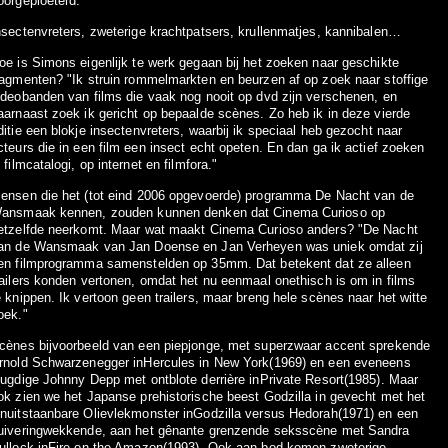
oorgeploeterd."
nsectenvreters, zweterige krachtpatsers, krullenmatjes, kannibalen…
oe is Simons eigenlijk te werk gegaan bij het zoeken naar geschikte
ragmenten? "Ik struin rommelmarkten en beurzen af op zoek naar stoffige
ideobanden van films die vaak nog nooit op dvd zijn verschenen, en
aarnaast zoek ik gericht op bepaalde scènes. Zo heb ik in deze vierde
ditie een blokje insectenvreters, waarbij ik speciaal heb gezocht naar
cteurs die in een film een insect echt opeten. En dan ga ik actief zoeken
n filmcatalogi, op internet en filmfora."
ensen die het (tot eind 2006 opgevoerde) programma De Nacht van de
ansmaak kennen, zouden kunnen denken dat Cinema Curioso op
etzelfde neerkomt. Maar wat maakt Cinema Curioso anders? "De Nacht
an de Wansmaak van Jan Doense en Jan Verheyen was uniek omdat zij
en filmprogramma samenstelden op 35mm. Dat betekent dat ze alleen
railers konden vertonen, omdat het nu eenmaal onethisch is om in films
e knippen. Ik vertoon geen trailers, maar breng hele scènes naar het witte
oek."
cènes bijvoorbeeld van een piepjonge, met superzwaar accent sprekende
rnold Schwarzenegger inHercules in New York(1969) en een eveneens
eugdige Johnny Depp met ontblote derrière inPrivate Resort(1985). Maar
ok zien we het Japanse prehistorische beest Godzilla in gevecht met het
nuitstaanbare Olievlekmonster inGodzilla versus Hedorah(1971) en een
uiveringwekkende, aan het gênante grenzende seksscène met Sandra
ullock inFire on the Amazon(1993). Ook aan bod komen zweterige