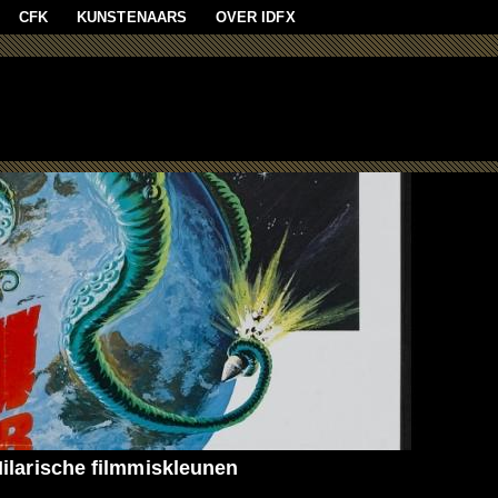
aan
CFK
KUNSTENAARS
OVER IDFX
ilarische filmmiskleunen