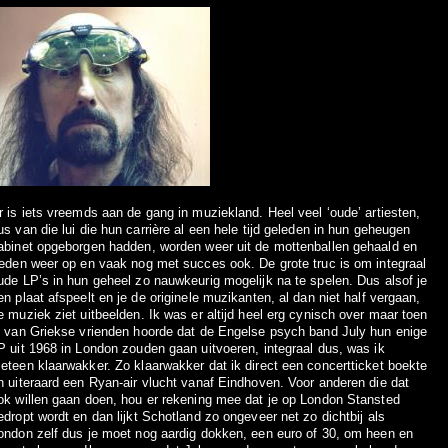
r is iets vreemds aan de gang in muziekland. Heel veel ‘oude’ artiesten,
us van die lui die hun carrière al een hele tijd geleden in hun geheugen
abinet opgeborgen hadden, worden weer uit de mottenballen gehaald en
reden weer op en vaak nog met succes ook. De grote truc is om integraal
ude LP’s in hun geheel zo nauwkeurig mogelijk na te spelen. Dus alsof je
en plaat afspeelt en je de originele muzikanten, al dan niet half vergaan,
e muziek ziet uitbeelden. Ik was er altijd heel erg cynisch over maar toen
k van Griekse vrienden hoorde dat de Engelse psych band July hun enige
P uit 1968 in London zouden gaan uitvoeren, integraal dus, was ik
eteen klaarwakker. Zo klaarwakker dat ik direct een concertticket boekte
n uiteraard een Ryan-air vlucht vanaf Eindhoven. Voor anderen die dat
ok willen gaan doen, hou er rekening mee dat je op London Stansted
edropt wordt en dan lijkt Schotland zo ongeveer net zo dichtbij als
ondon zelf dus je moet nog aardig dokken, een euro of 30, om heen en