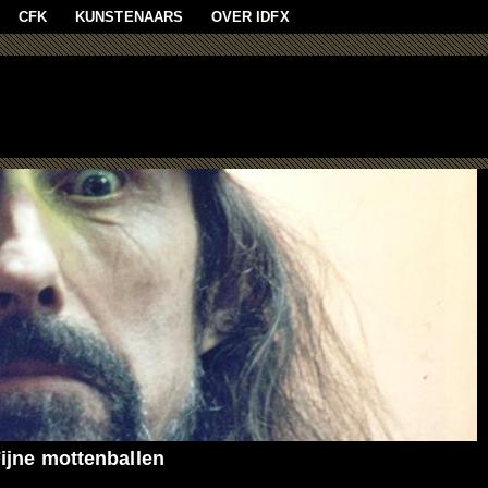
aan
CFK
KUNSTENAARS
OVER IDFX
ijne mottenballen