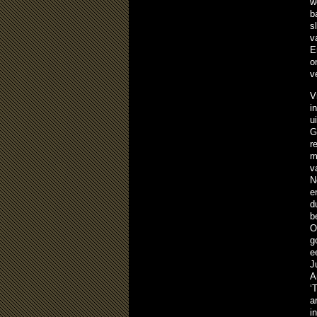
w
b
s
v
E
o
v
V
i
u
G
r
m
v
N
e
d
b
O
g
e
J
A
‘
a
i