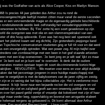
ij was the Godfather van acts als Alice Cooper, Kiss en Marilyn Manson.
968 Is precies 44 jaar geleden dus Arthur zou nu rond de
ensioengerechtigde leeftijd moeten zitten maar vanaf de eerste seconden
as er een vervreemdende magie en de eigenaardig geklede beschilderde
n rondstuiterende weirdo leek zelfstandig het verouderingsprobleem
verwonnen te hebben. Bij ‘Fire’ zette hij een soort geweikroon op zijn
oofd die overgoten was met olie en een vlammenspektakel van een
eter of drie hoog opleverde. Even was het nog best wel spannend ook
ant het plafond kwam wel erg dichtbij. Zijn grotendeels piepjonge band
an Tsjechische conservatorium studenten ging er full tilt voor en dat werd
us een onvergetelijk optreden. Wat een power zeg. Al mijn twijfel over
ptredens van zombieachtige met een been in het graf staande artiesten
aren met een klap overwonnen. ‘Je bent jong en je wilt wat’ lijkt zo maar
et ‘Je bent oud en je kunt wat’ te overrulen. Ik denk dat de oudere
eneraties moeten opstaan tegen dit soort discriminerende kortzichtige
raktijken… REVOLUTIE!!!... We moeten voor eens en voor altijd duidelijk
aken dat het percentage jongeren in onze huidige maatschappij niet
eer te vergelijken is met de babyboomers van de jaren vijftig en zestig.
r zijn er zo weinig dat het bijna collectables zijn. Het is verdomme mooi
eweest. Ik kijk liever naar een bejaarde rocker die vol overgave en vol
waliteit zijn ziel en zaligheid geeft aan een onwennig publiek dan naar
en over het paard getild ventje of vrouwtje dat koketteert met zijn of haar
eugd maar verder leeg, oppervlakkig en bovenal een arrogantie etaleert
ie helemaal nergens op gebaseerd is. Dit komt allemaal door Arthur
rown. Een revelatie! Respect kerel… I love you!!!