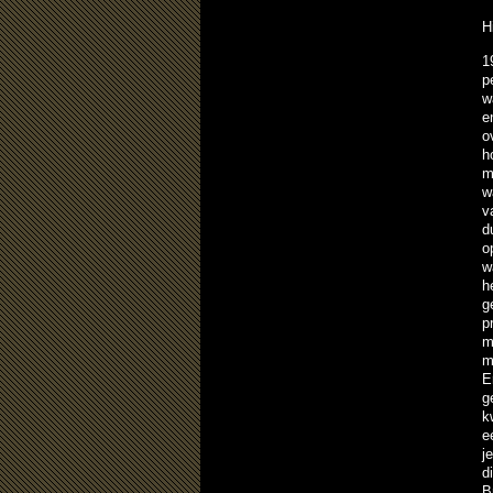
H
1
p
w
e
o
h
m
w
v
d
o
w
h
g
p
m
m
E
g
k
e
j
d
B