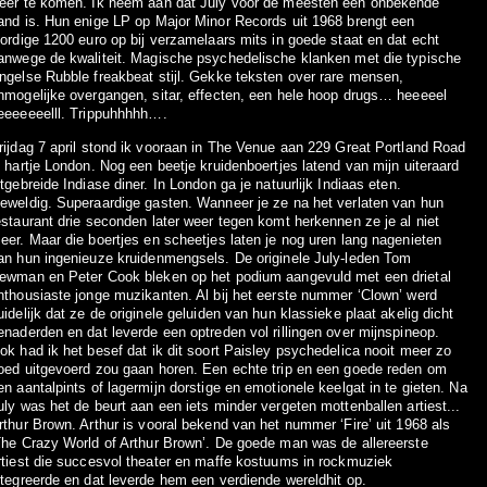
eer te komen. Ik neem aan dat July voor de meesten een onbekende
and is. Hun enige LP op Major Minor Records uit 1968 brengt een
lordige 1200 euro op bij verzamelaars mits in goede staat en dat echt
anwege de kwaliteit. Magische psychedelische klanken met die typische
ngelse Rubble freakbeat stijl. Gekke teksten over rare mensen,
nmogelijke overgangen, sitar, effecten, een hele hoop drugs… heeeeel
eeeeeeelll. Trippuhhhhh….
rijdag 7 april stond ik vooraan in The Venue aan 229 Great Portland Road
n hartje London. Nog een beetje kruidenboertjes latend van mijn uiteraard
itgebreide Indiase diner. In London ga je natuurlijk Indiaas eten.
eweldig. Superaardige gasten. Wanneer je ze na het verlaten van hun
estaurant drie seconden later weer tegen komt herkennen ze je al niet
eer. Maar die boertjes en scheetjes laten je nog uren lang nagenieten
an hun ingenieuze kruidenmengsels. De originele July-leden Tom
ewman en Peter Cook bleken op het podium aangevuld met een drietal
nthousiaste jonge muzikanten. Al bij het eerste nummer ‘Clown’ werd
uidelijk dat ze de originele geluiden van hun klassieke plaat akelig dicht
enaderden en dat leverde een optreden vol rillingen over mijnspineop.
ok had ik het besef dat ik dit soort Paisley psychedelica nooit meer zo
oed uitgevoerd zou gaan horen. Een echte trip en een goede reden om
en aantalpints of lagermijn dorstige en emotionele keelgat in te gieten. Na
uly was het de beurt aan een iets minder vergeten mottenballen artiest...
rthur Brown. Arthur is vooral bekend van het nummer ‘Fire’ uit 1968 als
The Crazy World of Arthur Brown’. De goede man was de allereerste
rtiest die succesvol theater en maffe kostuums in rockmuziek
ntegreerde en dat leverde hem een verdiende wereldhit op.