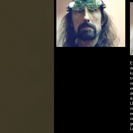
E
d
k
t
o
e
d
i
L
m
e
o
g
L