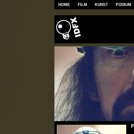
Overslaan en naar de algemene inhoud g
HOME
FILM
KUNST
PODIUM
F