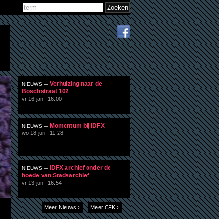
Zoeken
Zoekveld
Verhuizing naar de
NIEUWS —
Boschstraat 102
vr 16 jan - 16:00
Momentum bij IDFX
NIEUWS —
wo 18 jun - 11:28
IDFX archief onder de
NIEUWS —
hoede van Stadsarchief
vr 13 jun - 16:54
Meer Nieuws ›
Meer CFK ›