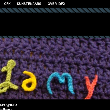
aan
CFK
KUNSTENAARS
OVER IDFX
XPO@IDFX