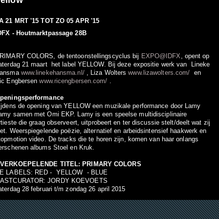
ellow
A 21 MRT '15
TOT
ZO 05 APR '15
DFX - Houtmarktpassage 28B
RIMARY COLORS, de tentoonstellingscyclus bij
EXPO@IDFX
, opent op
aterdag 21 maart het label YELLOW. Bij deze expositie werk van Lineke
ansma
www.linekehansma.nl/
, Liza Wolters
www.lizawolters.com/
en
ic Engbersen
www.ricengbersen.com/
.
peningsperformance
ijdens de opening van YELLOW een muzikale performance door Lamy
amy samen met Omi EKP. Lamy is een speelse multidisciplinaire
rtieste die graag observeert, uitprobeert en ter discussie stelt/deelt wat zij
iet. Weerspiegelende poëzie, alternatief en arbeidsintensief haakwerk en
topmotion video. De tracks die te horen zijn, komen van haar onlangs
erschenen albums Stoel en Kruk.
VERKOEPELENDE TITEL: PRIMARY COLORS
E LABELS: RED - YELLOW - BLUE
ASTCURATOR: JORDY KOEVOETS
aterdag 28 februari t/m zondag 26 april 2015