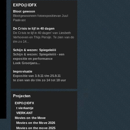
EXPO@IDFX
Bloot gewoon
Blootgewooneen fotoexpositievan Juul
Paalvast
De Crisis te lijf in 40 dagen
De Crisis te lijf in 40 dagen’ van Liesbeth
Verhoeven en Thijs Persijn. Te zien van do
t/m zo 14...
Schijn & wezen: Spiegeleiiii
Schijn & wezen: Spiegeleiiii - een
expositie en performance
Loek Grootjans...
Improvisatie
Expositie van 3.9.11 t/m 25.9.11
te zien van do t/m zo 14 tot 18 uur
Projecten
EXPO@IDFX
t vierkantje
VIERKANT
Movies on the Move
Movies on the Move 2026
Movies on the move 2025