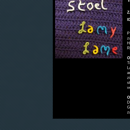
Y
Z
I
P
z
H
R
O
T
L
a
z
s
v
O
D
G
z