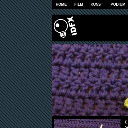
Overslaan en naar de algemene inhoud g
HOME
FILM
KUNST
PODIUM
E