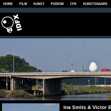
Overslaan en naar de algemene inhoud gaan
HOME
FILM
KUNST
PODIUM
CFK
KUNSTENAARS
Ina Smits & Victor E