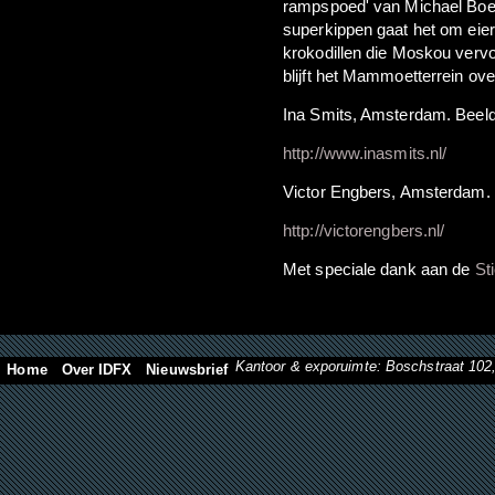
rampspoed' van Michael Boel
superkippen gaat het om eier
krokodillen die Moskou vervo
blijft het Mammoetterrein ove
Ina Smits, Amsterdam. Beel
http://www.inasmits.nl/
Victor Engbers, Amsterdam. 
http://victorengbers.nl/
Met speciale dank aan de
St
Kantoor & exporuimte: Boschstraat 10
Home
Over IDFX
Nieuwsbrief