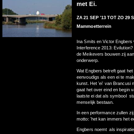
met Ei.
ZA 21 SEP '13
TOT
ZO 29 S
Mammoetterrein
Ina Smits en Victor Engbers 
Interference 2013: Evilutio
de Meikevers bouwen zij aan e
onderwerp.
Wat Engbers betreft gaat het 
eenvoudigs als een ei te ma
kunst. Het 'ei' van Brancusi 
gaat het over eind en begin 
laatste ei dat als symbool st
menselijk bestaan.
In een performance zullen zi
motto: 'het kan immers het eers
Engbers noemt als inspiratie