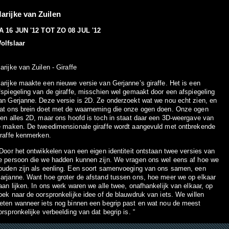
arijke van Zuilen
A 16 JUN '12
TOT
ZO 08 JUL '12
olfslaar
arijke van Zuilen - Giraffe
arijke maakte een nieuwe versie van Gerjanne’s giraffe. Het is een
fspiegeling van de giraffe, misschien wel gemaakt door een afspiegeling
an Gerjanne. Deze versie is 2D. Ze onderzoekt wat we nou echt zien, en
at ons brein doet met de waarneming die onze ogen doen. Onze ogen
ien alles 2D, maar ons hoofd is toch in staat daar een 3D-weergave van
e maken. De tweedimensionale giraffe wordt aangevuld met ontbrekende
iraffe kenmerken.
Door het ontwikkelen van een eigen identiteit ontstaan twee versies van
e persoon die we hadden kunnen zijn. We vragen ons wel eens af hoe we
ouden zijn als eenling. Een soort samenvoeging van ons samen, een
arjanne. Want hoe groter de afstand tussen ons, hoe meer we op elkaar
aan lijken. In ons werk waren we alle twee, onafhankelijk van elkaar, op
oek naar de oorspronkelijke idee of de blauwdruk van iets. We willen
eten wanneer iets nog binnen een begrip past en wat nou de meest
orspronkelijke verbeelding van dat begrip is. “