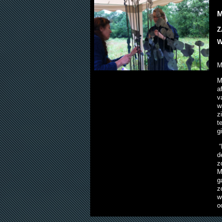
M
Z
W
M
M
a
v
w
z
t
g
“
d
z
M
g
z
w
o