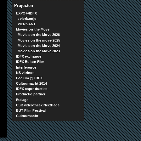
Projecten
EXPO@IDFX
t vierkantje
VIERKANT
Movies on the Move
Movies on the Move 2026
Movies on the move 2025
Movies on the Move 2024
Movies on the Move 2023
IDFX exchange
IDFX Buiten Film
Interference
NS vitrines
Podium @ IDFX
Cultuurnacht 2014
IDFX coproducties
Productie partner
Etalage
Cult videotheek NextPage
BUT Film Festival
Cultuurnacht