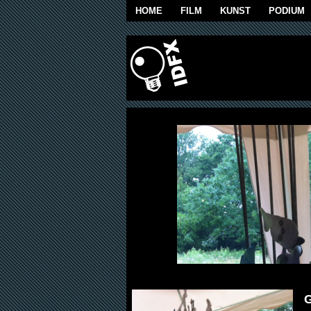
Overslaan en naar de algemene inhoud g
HOME
FILM
KUNST
PODIUM
G