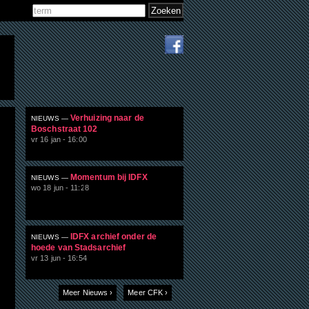
Zoeken
Zoekveld
Verhuizing naar de
NIEUWS —
Boschstraat 102
vr 16 jan - 16:00
Momentum bij IDFX
NIEUWS —
wo 18 jun - 11:28
IDFX archief onder de
NIEUWS —
hoede van Stadsarchief
vr 13 jun - 16:54
Meer Nieuws ›
Meer CFK ›