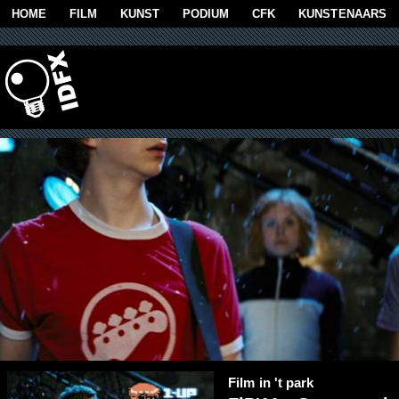
Overslaan en naar de algemene inhoud gaan
HOME
FILM
KUNST
PODIUM
CFK
KUNSTENAARS
Film in 't park