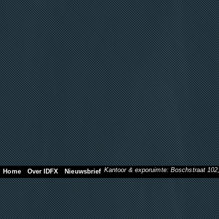
Kantoor & exporuimte: Boschstraat 10
Home
Over IDFX
Nieuwsbrief