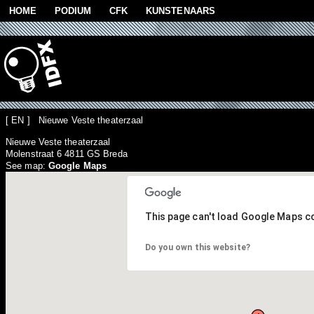
Skip to main content
HOME
PODIUM
CFK
KUNSTENAARS
[ EN ] Nieuwe Veste theaterzaal
Nieuwe Veste theaterzaal
Molenstraat 6 4811 GS Breda
See map:
Google Maps
This page can't load Google Maps co
Do you own this website?