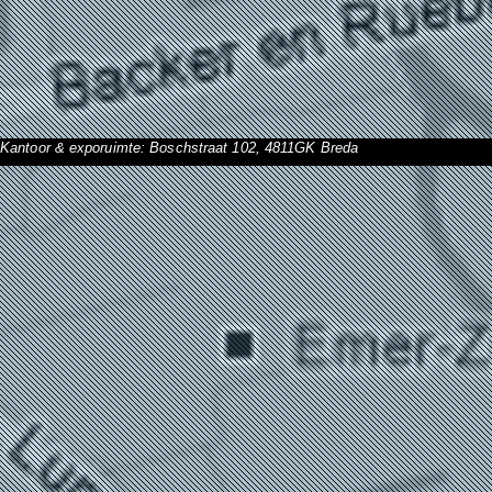
Kantoor & exporuimte: Boschstraat 102, 4811GK Breda